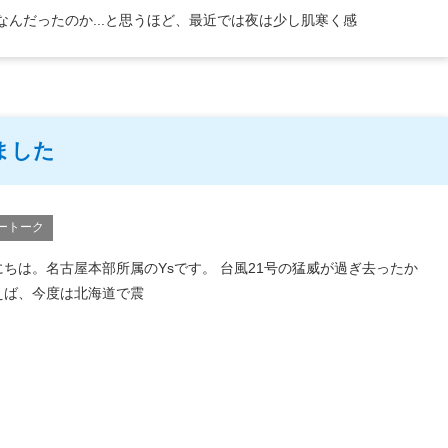
んだったのか...と思うほど、最近では夜は少し肌寒く感
ました
ートーク
にちは。名古屋本部所属のYsです。 台風21号の猛威が過ぎ去ったか
えば、今度は北海道で震