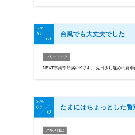
2018
台風でも大丈夫でした
10
01
フリートーク
NEXT事業部所属のKです。 先日少し遅めの
2018
たまにはちょっとした贅沢で
09
19
グルメ日記