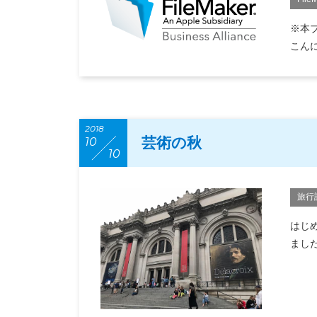
※本ブ
こんに
2018
芸術の秋
10
10
旅行
はじ
まし