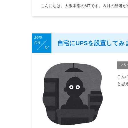
こんにちは。大阪本部のMTです。８月の酷暑がな
2018
自宅にUPSを設置してみ
09
12
フリ
こん
と思