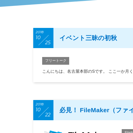
2018
イベント三昧の初秋
10
25
フリートーク
こんにちは、名古屋本部のSです。 ここ一か月
2018
必見！ FileMaker（
10
22
File