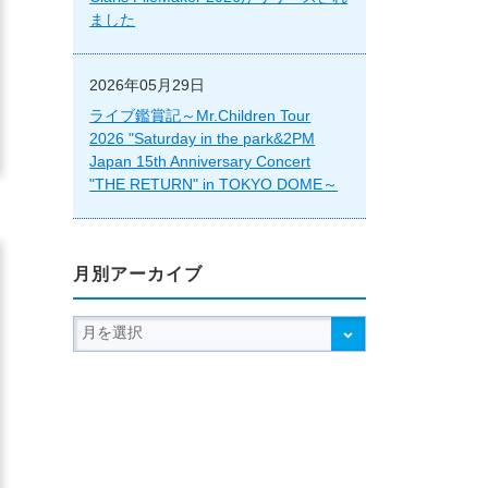
ました
2026年05月29日
ライブ鑑賞記～Mr.Children Tour
2026 "Saturday in the park&2PM
Japan 15th Anniversary Concert
"THE RETURN" in TOKYO DOME～
月別アーカイブ