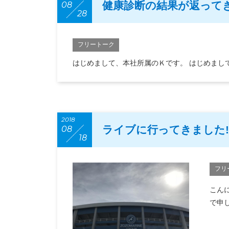
健康診断の結果が返って
08
28
フリートーク
はじめまして、本社所属のＫです。 はじめまし
2018
ライブに行ってきました!（2
08
18
フリ
こん
で申