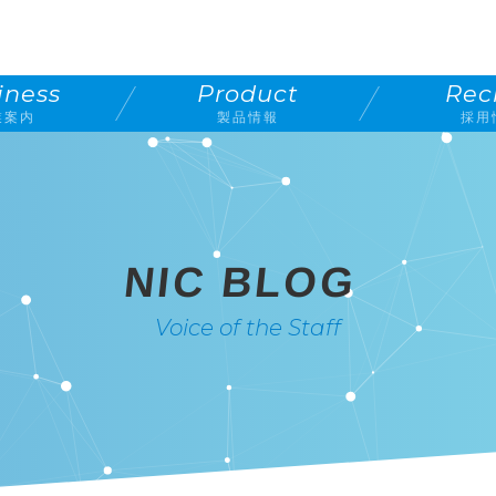
iness
Product
Rec
業案内
製品情報
採用
NIC BLOG
Voice of the Staff