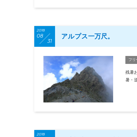
2018
アルプス一万尺。
08
31
フリ
残暑
暑・
2018