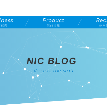
iness
Product
Rec
業案内
製品情報
採用
NIC BLOG
Voice of the Staff