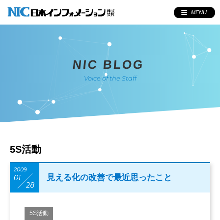
MENU
NIC BLOG
Voice of the Staff
5S活動
2009
見える化の改善で最近思ったこと
01
28
5S活動