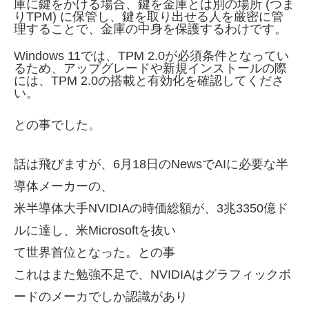
庫に鍵をかける場合、鍵を金庫とは別の場所 (つま
りTPM) に保管し、鍵を取り出せる人を厳密に管
理することで、金庫の中身を保護するわけです。
Windows 11では、TPM 2.0が必須条件となってい
るため、アップグレードや新規インストールの際
には、TPM 2.0の搭載と有効化を確認してくださ
い。
との事でした。
話は飛びますが、
6月18日のNewsで
AIに必要な半
導体メーカーの、
米半導体大手NVIDIAの時価総額が、3兆3350億ド
ルに達し、米Microsoftを抜い
て世界首位となった。との事
これはまた勉強不足で、NVIDIAはグラフィックボ
ードのメーカでしか認識があり