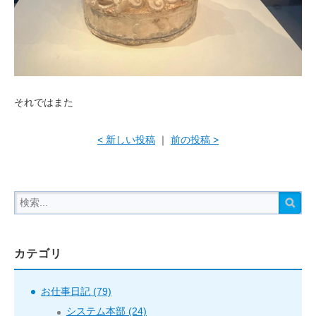
それではまた
< 新しい投稿
｜
前の投稿 >
カテゴリ
お仕事日記 (79)
システム本部 (24)