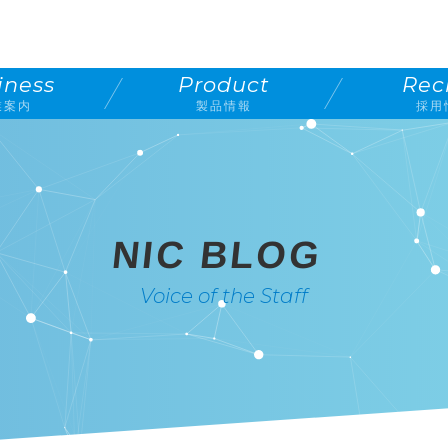
iness
Product
Rec
業案内
製品情報
採用
NIC BLOG
Voice of the Staff