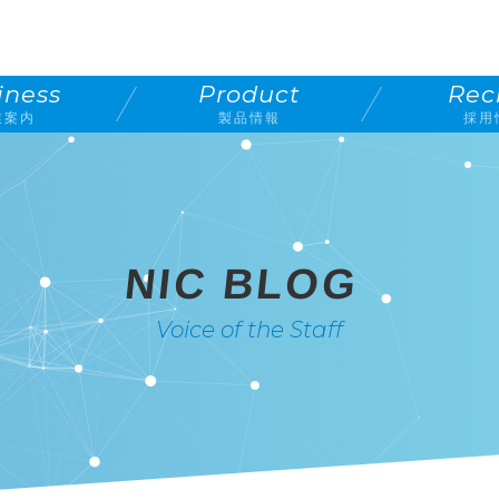
iness
Product
Rec
業案内
製品情報
採用
NIC BLOG
Voice of the Staff