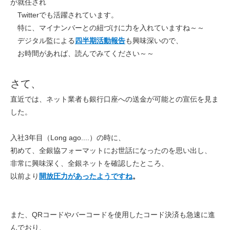
が就任され
Twitterでも活躍されています。
特に、マイナンバーとの紐づけに力を入れていますね～～
デジタル監による
四半期活動報告
も興味深いので、
お時間があれば、読んでみてください～～
さて、
直近では、ネット業者も銀行口座への送金が可能との宣伝を見ま
した。
入社3年目（Long ago....）の時に、
初めて、全銀協フォーマットにお世話になったのを思い出し、
非常に興味深く、
全銀ネットを確認したところ、
以前より
開放圧力があったようですね
。
また、
QRコードやバーコードを使用したコード決済も急速に進
んでおり、