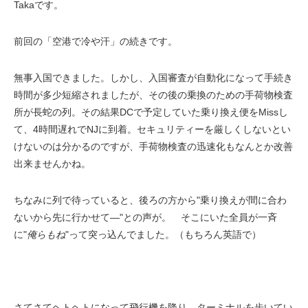
Takaです。
前回の「空港で冷や汗」の続きです。
無事入国できました。しかし、入国審査が自動化になって手続き
時間が多少短縮されましたが、その後の乗換のための手荷物検査
所が長蛇の列。その結果DCで予定していた乗り換え便をMissし
て、4時間遅れでNJに到着。
セキュリティーを厳しくしないとい
けないのは分かるのですが、手荷物検査の迅速化もなんとか改善
出来ませんかね。
ちなみに列で待っていると、後ろの方から"乗り換えが間に合わ
ないから先に行かせて―"との声が。 そこにいた全員が一斉
に"
俺らもね
"って突っ込んでました。（もちろん英語で）
さてさてヘトヘトになって飛行機を降り、ターミナルを歩いてい