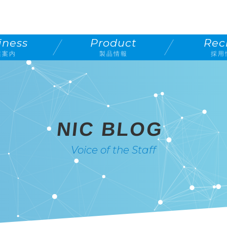
iness
Product
Rec
業案内
製品情報
採用
NIC BLOG
Voice of the Staff