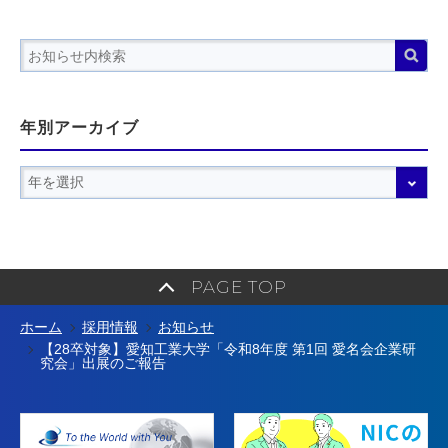
年別アーカイブ
PAGE TOP
ホーム
採用情報
お知らせ
【28卒対象】愛知工業大学「令和8年度 第1回 愛名会企業研
究会」出展のご報告